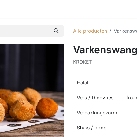
Alle producten
Varkensw
Varkenswang
KROKET
Halal
-
Vers / Diepvries
froz
Verpakkingsvorm
-
Stuks / doos
-