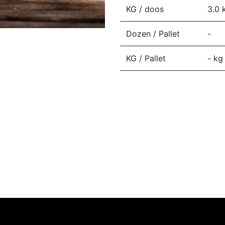
KG / doos
3.0
Dozen / Pallet
-
KG / Pallet
-
kg